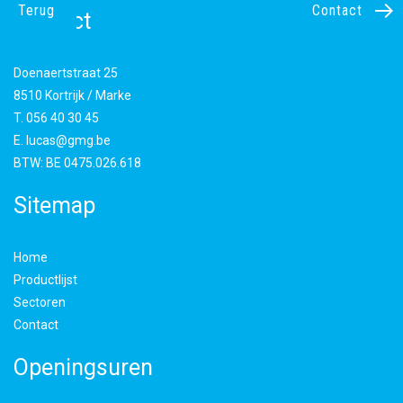
Terug
Contact
Contact
Doenaertstraat 25
8510 Kortrijk / Marke
T.
056 40 30 45
E.
lucas@gmg.be
BTW:
BE 0475.026.618
Sitemap
Home
Productlijst
Sectoren
Contact
Openingsuren