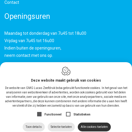
Contact
Openingsuren
Maandag tot donderdag van 7u45 tot 18u00
Vrijdag van 7u45 tot 16u00
Indien buiten de openingsuren,
neem contact met ons op.
"Hoogstaande machines zorgen voor
een volledige productie in eigen huis.
Deze website maakt gebruik van cookies
Zo garanderen we je altijd een
De website van GMG Lucas Zeefdruk bvba gebruikt functionele cookies. In het geval van het
uitstekende kwaliteit."
analyseren van websiteverkeer of advertenties, worden ook cookies gebruikt voor het delen
van informatie, over uw gebruik van onze site, met onze analysepartners, sociale media en
advertentiepartners, die deze kunnen combineren met andere informatie die u aan hen heeft
verstrekt of die zij hebben verzameld op basis van uw gebruik van hun diensten.
Functioneel
Statistieken
Cookie Policy
|
Privacy Policy
|
Sitemap
|
Webdesign by
Toon details
Selectie toelaten
Alle cookies toelaten
IDcreation
2019