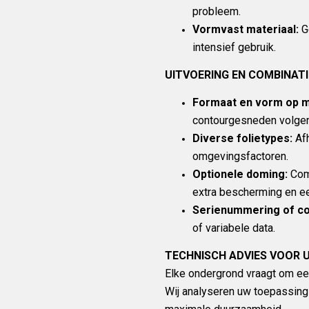
probleem.
Vormvast materiaal:
Ge
intensief gebruik.
UITVOERING EN COMBINAT
Formaat en vorm op m
contourgesneden volge
Diverse folietypes:
Afh
omgevingsfactoren.
Optionele doming:
Comb
extra bescherming en ee
Serienummering of co
of variabele data.
TECHNISCH ADVIES VOOR
Elke ondergrond vraagt om een
Wij analyseren uw toepassing 