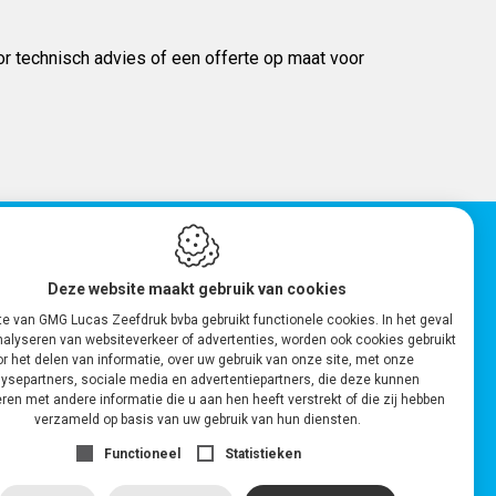
oor technisch advies of een offerte op maat voor
"Hoogstaande
machines zorgen voor
Deze website maakt gebruik van cookies
een volledige productie
e van GMG Lucas Zeefdruk bvba gebruikt functionele cookies. In het geval
nalyseren van websiteverkeer of advertenties, worden ook cookies gebruikt
in eigen huis. Zo
r het delen van informatie, over uw gebruik van onze site, met onze
garanderen we je altijd
ysepartners, sociale media en advertentiepartners, die deze kunnen
en met andere informatie die u aan hen heeft verstrekt of die zij hebben
een uitstekende
verzameld op basis van uw gebruik van hun diensten.
kwaliteit."
Functioneel
Statistieken