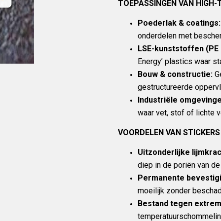
TOEPASSINGEN VAN HIGH-
Poederlak & coatings:
onderdelen met bescher
LSE-kunststoffen (PE 
Energy’ plastics waar st
Bouw & constructie:
Ge
gestructureerde oppervl
Industriële omgevinge
waar vet, stof of lichte 
VOORDELEN VAN STICKERS
Uitzonderlijke lijmkrac
diep in de poriën van de
Permanente bevestigi
moeilijk zonder beschad
Bestand tegen extre
temperatuurschommelin