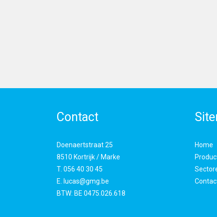
Contact
Sit
Doenaertstraat 25
Home
8510 Kortrijk / Marke
Product
T.
056 40 30 45
Sector
E.
lucas@gmg.be
Contac
BTW:
BE 0475.026.618