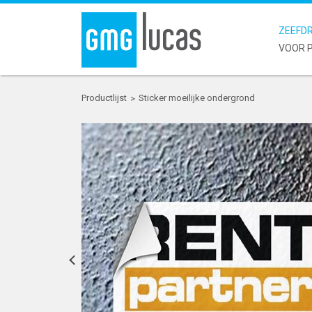
ZEEFDR
VOOR P
Productlijst
Sticker moeilijke ondergrond