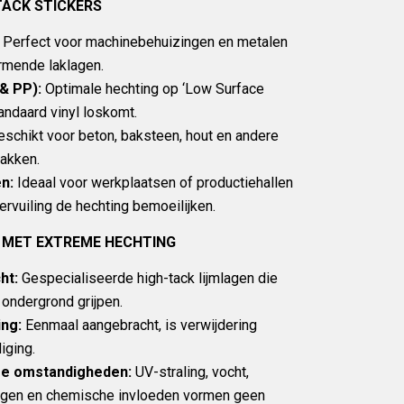
TACK STICKERS
Perfect voor machinebehuizingen en metalen
mende laklagen.
& PP):
Optimale hechting op ‘Low Surface
andaard vinyl loskomt.
schikt voor beton, baksteen, hout en andere
akken.
n:
Ideaal voor werkplaatsen of productiehallen
vervuiling de hechting bemoeilijken.
 MET EXTREME HECHTING
ht:
Gespecialiseerde high-tack lijmlagen die
 ondergrond grijpen.
ng:
Eenmaal aangebracht, is verwijdering
iging.
me omstandigheden:
UV-straling, vocht,
gen en chemische invloeden vormen geen