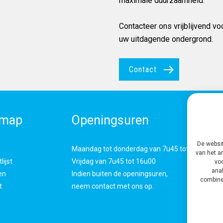
maximale duurzaamheid.
Contacteer ons vrijblijvend v
uw uitdagende ondergrond.
Contact
emap
Openingsuren
De websit
Maandag tot donderdag van 7u45 tot 18u00
van het a
lijst
Vrijdag van 7u45 tot 16u00
voo
anal
en
Indien buiten de openingsuren,
combiner
t
neem contact met ons op.