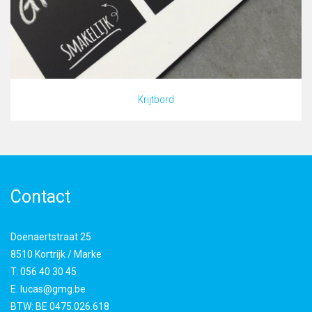
Krijtbord
Contact
Doenaertstraat 25
8510 Kortrijk / Marke
T.
056 40 30 45
E.
lucas@gmg.be
BTW:
BE 0475.026.618